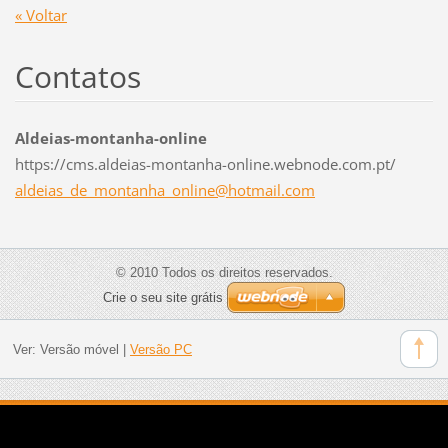
« Voltar
Contatos
Aldeias-montanha-online
https://cms.aldeias-montanha-online.webnode.com.pt/
aldeias_
de_monta
nha_onli
ne@hotma
il.com
© 2010 Todos os direitos reservados.
Crie o seu site grátis
Ver:
Versão móvel
|
Versão PC