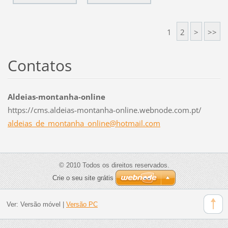
1
2
>
>>
Contatos
Aldeias-montanha-online
https://cms.aldeias-montanha-online.webnode.com.pt/
aldeias_
de_monta
nha_onli
ne@hotma
il.com
© 2010 Todos os direitos reservados.
Crie o seu site grátis
Ver:
Versão móvel
|
Versão PC