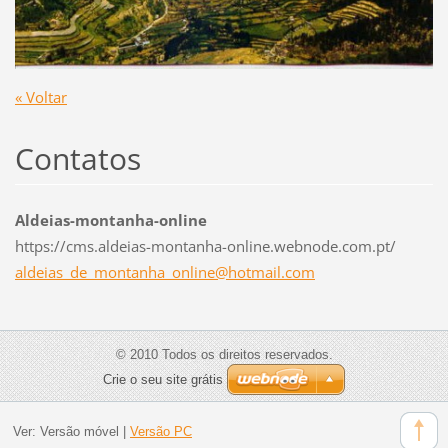
« Voltar
Contatos
Aldeias-montanha-online
https://cms.aldeias-montanha-online.webnode.com.pt/
aldeias_
de_monta
nha_onli
ne@hotma
il.com
© 2010 Todos os direitos reservados.
Crie o seu site grátis
Ver:
Versão móvel
|
Versão PC