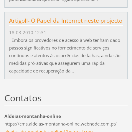
ArtigoII- O Papel da Internet neste projecto
18-03-2010 12:31
Embora os provedores de acesso à web tenham dado
passos significativos no fornecimento de serviços
contínuos e atentos às ocorrências de falhas, ainda são
medidas pró-ativas que assegurem uma rápida
capacidade de recuperação da...
Contatos
Aldeias-montanha-online
https://cms.aldeias-montanha-online.webnode.com.pt/
aldeias_
de_monta
nha_onli
ne@hotma
il.com