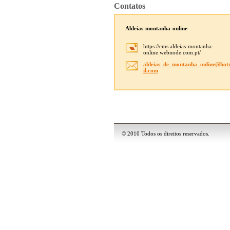
Contatos
Aldeias-montanha-online
https://cms.aldeias-montanha-
online.webnode.com.pt/
aldeias_
de_monta
nha_onli
ne@hot
il.com
© 2010 Todos os direitos reservados.