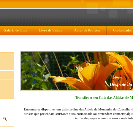
Galeria de fotos
Livro de Visitas
Autor do Projecto
Curiosidades
Desfrute do
Transfira o seu Guia das Aldeias de 
Encontra-se disponivel um guia on-line das Aldeia de Montanha do Concelho d
turistas que pretendam satisfazer a sua curiosidade ou pretendam contactar algun
tarifas de preços e terem acesso a mais i