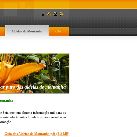
Aldeias de Montanha
Chat
 ar puro das aldeias de montanha
Montanha
e Seia que tem alguma informação util para os
s estabelecimentos hoteleiros para consultar as
nformação.
Guia das Aldeias de Montanha.pdf (2,2 MB)