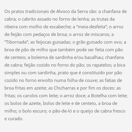
Os pratos tradicionais de Alvoco da Serra são: a chanfana de
cabra; o cabrito assado no forno de lenha; as trutas da
ribeira com molho de escabeche; a “meia-desfeita”; o arroz
de feijão com pedaços de broa; o arroz de míscaros; a
“Tibornada”; as feijocas guisadas; o grão guisado com ovo; a
broa de pão de milho que também pode ser feita com pão
de centeio; a boleima de sardinha e/ou bacalhau; chanfana
de cabra; feijão cozido no forno do pão; os rapatelos; a bica
simples ou com sardinha, prato que é constituído por pão
cozido no forno envolto numa folha de couve; as fatias de
broa fritas em azeite; as Chicharras e por fim os doces: as
fritas; os carolos com leite; o arroz doce; a Botelha com leite;
os bolos de azeite, bolos de leite e de centeio, a broa de
milho; o bolo escuro; o pão-de-ló e o queijo de cabra fresco
e curado.