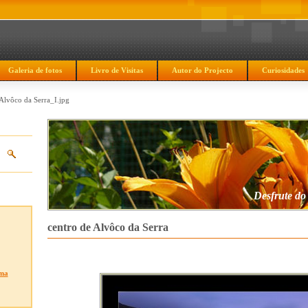
Galeria de fotos
Livro de Visitas
Autor do Projecto
Curiosidades
Alvôco da Serra_I.jpg
Desfrute do
centro de Alvôco da Serra
ma