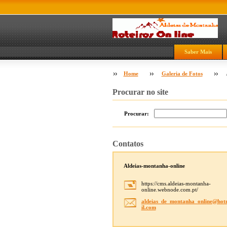
Saber Mais
Home
Galeria de Fotos
Procurar no site
Procurar:
Contatos
Aldeias-montanha-online
https://cms.aldeias-montanha-
online.webnode.com.pt/
aldeias_
de_monta
nha_onli
ne@hot
il.com