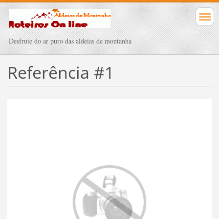
Desfrute do ar puro das aldeias de montanha
Referência #1