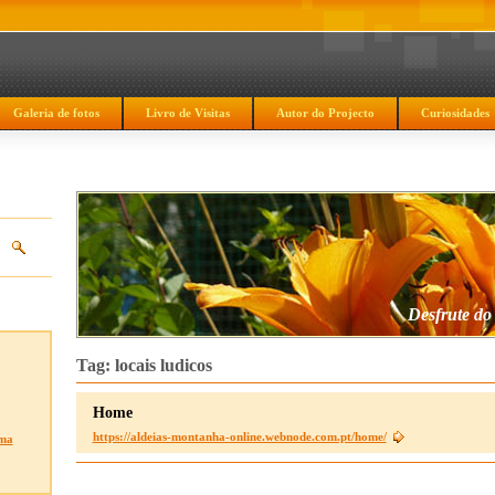
Galeria de fotos
Livro de Visitas
Autor do Projecto
Curiosidades
Desfrute do
Tag: locais ludicos
Home
https://aldeias-montanha-online.webnode.com.pt/home/
ma