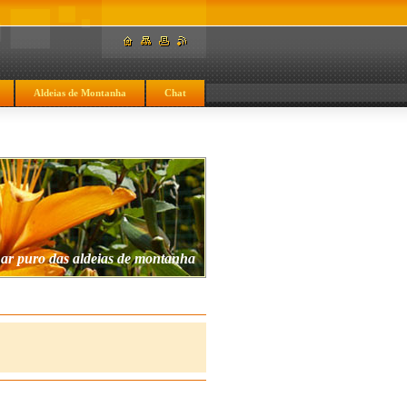
Aldeias de Montanha
Chat
 ar puro das aldeias de montanha