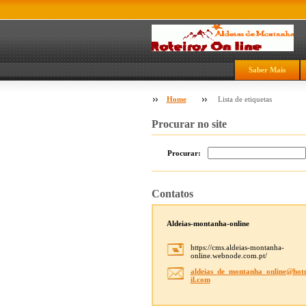
Saber Mais
Home
Lista de etiquetas
Procurar no site
Procurar:
Contatos
Aldeias-montanha-online
https://cms.aldeias-montanha-
online.webnode.com.pt/
aldeias_
de_monta
nha_onli
ne@hot
il.com