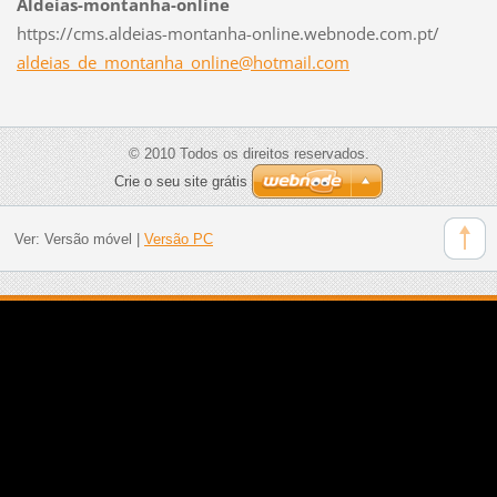
Aldeias-montanha-online
https://cms.aldeias-montanha-online.webnode.com.pt/
aldeias_
de_monta
nha_onli
ne@hotma
il.com
© 2010 Todos os direitos reservados.
Crie o seu site grátis
Ver:
Versão móvel
|
Versão PC