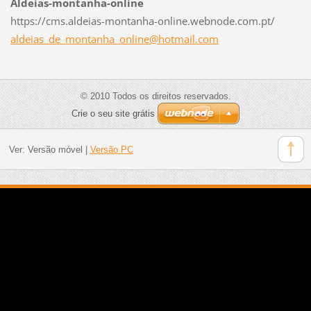
Aldeias-montanha-online
https://cms.aldeias-montanha-online.webnode.com.pt/
aldeias_
de_monta
nha_onli
ne@hotma
il.com
© 2010 Todos os direitos reservados.
Crie o seu site grátis
Ver:
Versão móvel
|
Versão PC