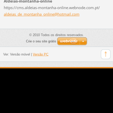
Aldeias-montanha-online
https://cms.aldeias-montanha-online.webnode.com.pt/
aldeias_
de_monta
nha_onli
ne@hotma
il.com
© 2010 Todos os direitos reservados.
Crie o seu site grátis
Ver:
Versão móvel
|
Versão PC