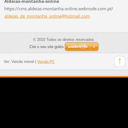
Aldeias-montanha-online
https://cms.aldeias-montanha-online.webnode.com.pt/
aldeias_
de_monta
nha_onli
ne@hotma
il.com
© 2010 Todos os direitos reservados.
Crie o seu site grátis
Ver:
Versão móvel
|
Versão PC