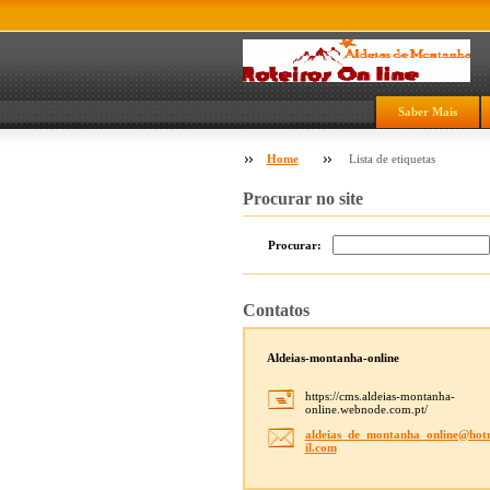
Saber Mais
Home
Lista de etiquetas
Procurar no site
Procurar:
Contatos
Aldeias-montanha-online
https://cms.aldeias-montanha-
online.webnode.com.pt/
aldeias_
de_monta
nha_onli
ne@hot
il.com