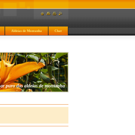
Aldeias de Montanha
Chat
 ar puro das aldeias de montanha