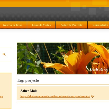
Galeria de fotos
Livro de Visitas
Autor do Projecto
Curiosidades
Desfrute do
Tag: projecto
Saber Mais
https://aldeias-montanha-online.webnode.com.pt/sobre-nos/
ma