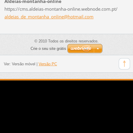
Aldeias-montanha-online
https://cms.aldeias-montanha-online.webnode.com.pt/
aldeias_
de_monta
nha_onli
ne@hotma
il.com
© 2010 Todos os direitos reservados.
Crie o seu site grátis
Ver:
Versão móvel
|
Versão PC