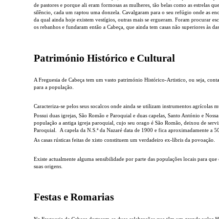
de pastores e porque ali eram formosas as mulheres, tão belas como as estrelas que
silêncio, cada um raptou uma donzela. Cavalgaram para o seu refúgio onde as ench
da qual ainda hoje existem vestígios, outras mais se ergueram. Foram procurar es
os rebanhos e fundaram então a Cabeça, que ainda tem casas não superiores às das 
Património Histórico e Cultural
A Freguesia de Cabeça tem um vasto património Histórico-Artistico, ou seja, conta 
para a população.
Caracteriza-se pelos seus socalcos onde ainda se utilizam instrumentos agrícolas 
Possui duas igrejas, São Romão e Paroquial e duas capelas, Santo António e Noss
população a antiga igreja paroquial, cujo seu orago é São Romão, deixou de servir
Paroquial. A capela da N.S.ª da Nazaré data de 1900 e fica aproximadamente a 
As casas rústicas feitas de xisto constituem um verdadeiro ex-líbris da povoação.
Existe actualmente alguma sensibilidade por parte das populações locais para que o
suas origens.
Festas e Romarias
Na Freguesia de Cabeça destacam-se duas celebrações que têm um grande valor His