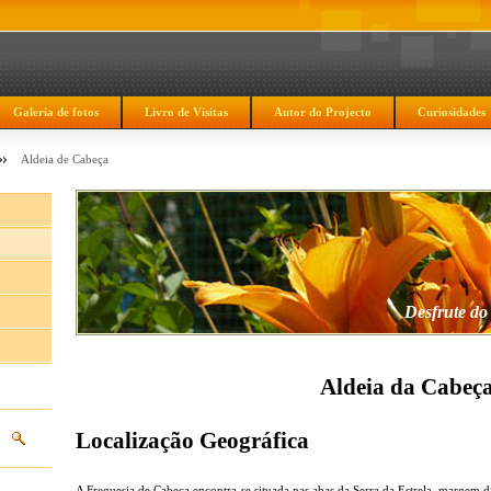
Galeria de fotos
Livro de Visitas
Autor do Projecto
Curiosidades
Aldeia de Cabeça
Desfrute do
Aldeia da Cabeç
Localização Geográfica
A Freguesia de Cabeça encontra-se situada nas abas da Serra da Estrela, margem dir