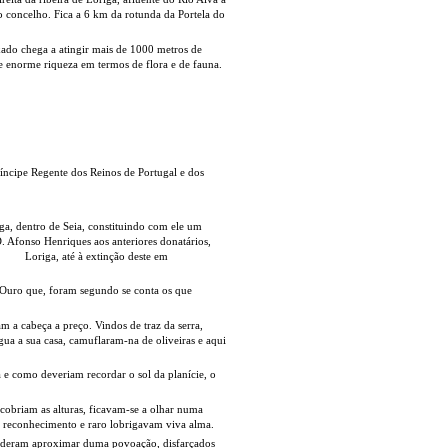
o concelho. Fica a 6 km da rotunda da Portela do
xado chega a atingir mais de 1000 metros de
de enorme riqueza em termos de flora e de fauna.
ríncipe Regente dos Reinos de Portugal e dos
ga, dentro de Seia, constituindo com ele um
. Afonso Henriques aos anteriores donatários,
Loriga, até à extinção deste em
 Ouro que, foram segundo se conta os que
m a cabeça a preço. Vindos de traz da serra,
gua a sua casa, camuflaram-na de oliveiras e aqui
 e como deveriam recordar o sol da planície, o
 cobriam as alturas, ficavam-se a olhar numa
m reconhecimento e raro lobrigavam viva alma.
uderam aproximar duma povoação, disfarçados