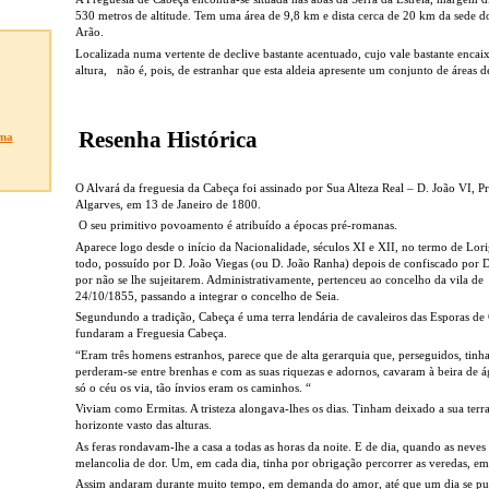
530 metros de altitude. Tem uma área de 9,8 km e dista cerca de 20 km da sede d
Arão.
Localizada numa vertente de declive bastante acentuado, cujo vale bastante encai
altura, não é, pois, de estranhar que esta aldeia apresente um conjunto de áreas 
Resenha Histórica
ma
O Alvará da freguesia da Cabeça foi assinado por Sua Alteza Real – D. João VI, P
Algarves, em 13 de Janeiro de 1800.
O seu primitivo povoamento é atribuído a épocas pré-romanas.
Aparece logo desde o início da Nacionalidade, séculos XI e XII, no termo de Lori
todo, possuído por D. João Viegas (ou D. João Ranha) depois de confiscado por D
por não se lhe sujeitarem. Administrativamente, pertenceu ao concelho da vila de
24/10/1855, passando a integrar o concelho de Seia.
Segundundo a tradição, Cabeça é uma terra lendária de cavaleiros das Esporas de
fundaram a Freguesia Cabeça.
“Eram três homens estranhos, parece que de alta gerarquia que, perseguidos, tinha
perderam-se entre brenhas e com as suas riquezas e adornos, cavaram à beira de á
só o céu os via, tão ínvios eram os caminhos. “
Viviam como Ermitas. A tristeza alongava-lhes os dias. Tinham deixado a sua terra
horizonte vasto das alturas.
As feras rondavam-lhe a casa a todas as horas da noite. E de dia, quando as neves
melancolia de dor. Um, em cada dia, tinha por obrigação percorrer as veredas, e
Assim andaram durante muito tempo, em demanda do amor, até que um dia se p