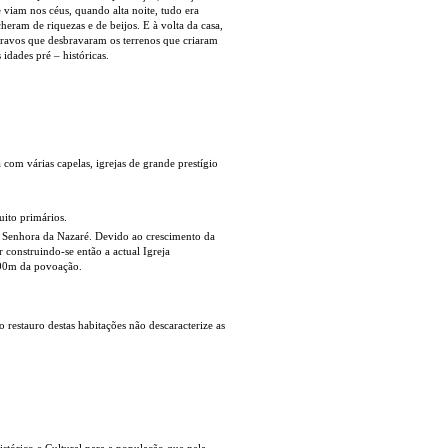
 viam nos céus, quando alta noite, tudo era
eram de riquezas e de beijos. E à volta da casa,
cravos que desbravaram os terrenos que criaram
idades pré – históricas.
com várias capelas, igrejas de grande prestígio
muito primários.
a Senhora da Nazaré. Devido ao crescimento da
 construindo-se então a actual Igreja
500m da povoação.
 restauro destas habitações não descaracterize as
tórico e Cultural para a população que nela