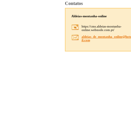
Contatos
Aldeias-montanha-online
https://cms.aldeias-montanha-
online.webnode.com.pt/
aldeias_
de_monta
nha_onli
ne@hot
il.com