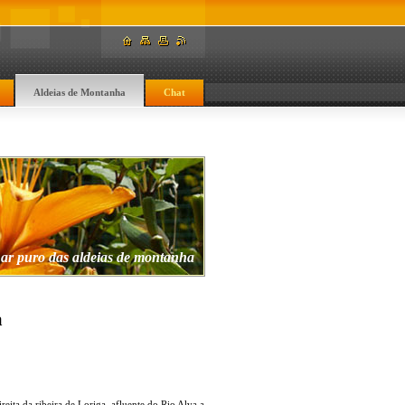
Aldeias de Montanha
Chat
 ar puro das aldeias de montanha
a
eita da ribeira de Loriga, afluente do Rio Alva a