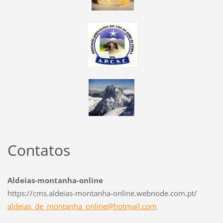
Contatos
Aldeias-montanha-online
https://cms.aldeias-montanha-online.webnode.com.pt/
aldeias_
de_monta
nha_onli
ne@hotma
il.com